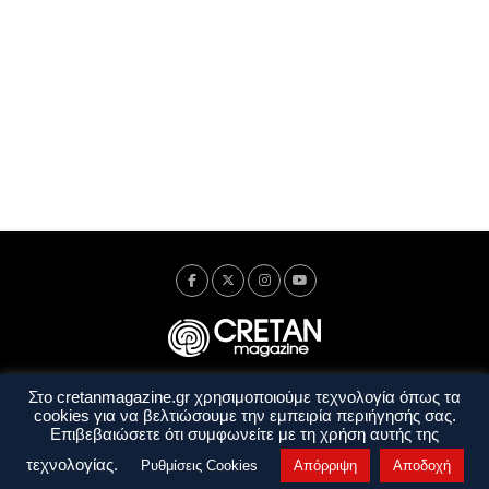
Στο cretanmagazine.gr χρησιμοποιούμε τεχνολογία όπως τα
Ταυτότητα
Πολιτική Απορρήτου
Όροι Χρήσης
cookies για να βελτιώσουμε την εμπειρία περιήγησής σας.
Όροι και Προϋποθέσεις
Επιβεβαιώσετε ότι συμφωνείτε με τη χρήση αυτής της
Copyright © 2014 - 2026 Cretanmagazine. All rights reserved. by
j. bitsakakis
τεχνολογίας.
Ρυθμίσεις Cookies
Απόρριψη
Αποδοχή