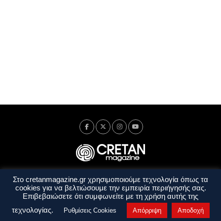
Στο cretanmagazine.gr χρησιμοποιούμε τεχνολογία όπως τα
Ταυτότητα
Πολιτική Απορρήτου
Όροι Χρήσης
cookies για να βελτιώσουμε την εμπειρία περιήγησής σας.
Όροι και Προϋποθέσεις
Επιβεβαιώσετε ότι συμφωνείτε με τη χρήση αυτής της
Copyright © 2014 - 2026 Cretanmagazine. All rights reserved. by
j. bitsakakis
τεχνολογίας.
Ρυθμίσεις Cookies
Απόρριψη
Αποδοχή