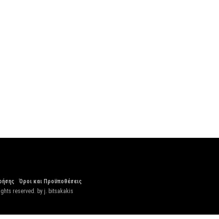
ρήσης
Όροι και Προϋποθέσεις
ights reserved. by
j. bitsakakis