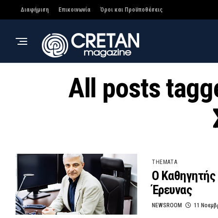
Διαφήμιση
Επικοινωνία
Όροι και Προϋποθέσεις
All posts tag
THEMATA
Ο Καθηγητής
Έρευνας
NEWSROOM
11 Νοεμβ