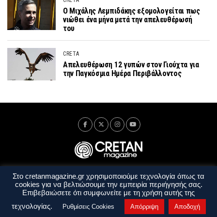
CRETA
Ο Μιχάλης Λεμπιδάκης εξομολογείται πως
νιώθει ένα μήνα μετά την απελευθέρωσή
του
CRETA
Απελευθέρωση 12 γυπών στον Γιούχτα για
την Παγκόσμια Ημέρα Περιβάλλοντος
Στο cretanmagazine.gr χρησιμοποιούμε τεχνολογία όπως τα
Ταυτότητα
Πολιτική Απορρήτου
Όροι Χρήσης
cookies για να βελτιώσουμε την εμπειρία περιήγησής σας.
Όροι και Προϋποθέσεις
Επιβεβαιώσετε ότι συμφωνείτε με τη χρήση αυτής της
Copyright © 2014 - 2026 Cretanmagazine. All rights reserved. by
j. bitsakakis
τεχνολογίας.
Ρυθμίσεις Cookies
Απόρριψη
Αποδοχή