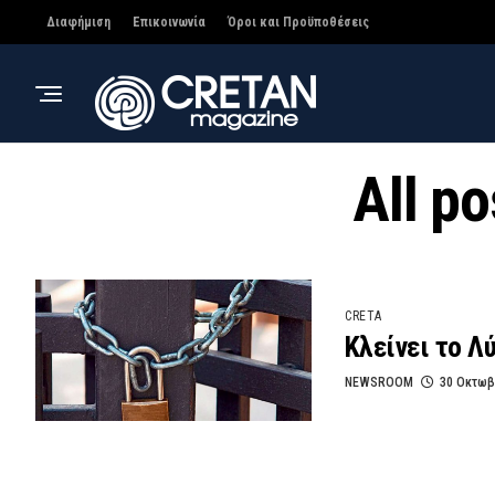
Διαφήμιση
Επικοινωνία
Όροι και Προϋποθέσεις
All p
CRETA
Κλείνει το Λ
NEWSROOM
30 Οκτωβ