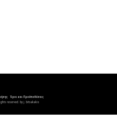
ρήσης
Όροι και Προϋποθέσεις
ights reserved. by
j. bitsakakis