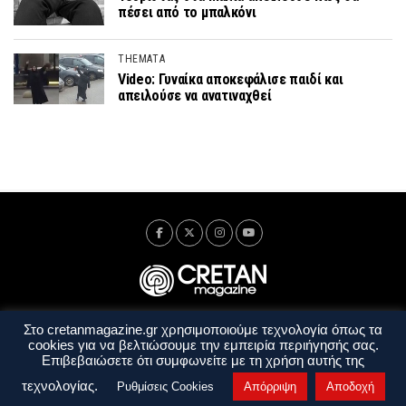
πέσει από το μπαλκόνι
THEMATA
Video: Γυναίκα αποκεφάλισε παιδί και
απειλούσε να ανατιναχθεί
Στο cretanmagazine.gr χρησιμοποιούμε τεχνολογία όπως τα
Ταυτότητα
Πολιτική Απορρήτου
Όροι Χρήσης
cookies για να βελτιώσουμε την εμπειρία περιήγησής σας.
Όροι και Προϋποθέσεις
Επιβεβαιώσετε ότι συμφωνείτε με τη χρήση αυτής της
Copyright © 2014 - 2026 Cretanmagazine. All rights reserved. by
j. bitsakakis
τεχνολογίας.
Ρυθμίσεις Cookies
Απόρριψη
Αποδοχή