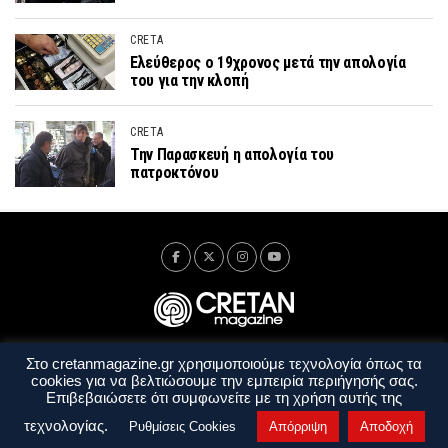
CRETA
Ελεύθερος ο 19χρονος μετά την απολογία
του για την κλοπή
CRETA
Την Παρασκευή η απολογία του
πατροκτόνου
Στο cretanmagazine.gr χρησιμοποιούμε τεχνολογία όπως τα
Ταυτότητα
Πολιτική Απορρήτου
Όροι Χρήσης
cookies για να βελτιώσουμε την εμπειρία περιήγησής σας.
Όροι και Προϋποθέσεις
Επιβεβαιώσετε ότι συμφωνείτε με τη χρήση αυτής της
Copyright © 2014 - 2026 Cretanmagazine. All rights reserved. by
j. bitsakakis
τεχνολογίας.
Ρυθμίσεις Cookies
Απόρριψη
Αποδοχή