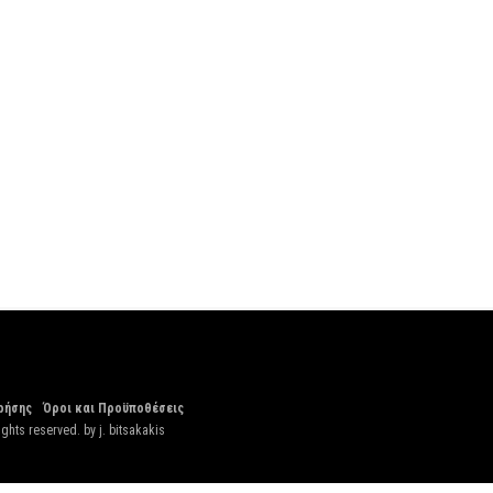
ρήσης
Όροι και Προϋποθέσεις
ights reserved. by
j. bitsakakis