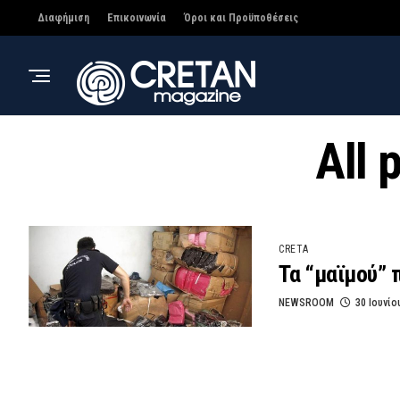
Διαφήμιση
Επικοινωνία
Όροι και Προϋποθέσεις
All 
CRETA
Τα “μαϊμού” 
NEWSROOM
30 Ιουνίο