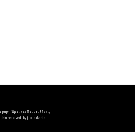
ρήσης
Όροι και Προϋποθέσεις
ights reserved. by
j. bitsakakis