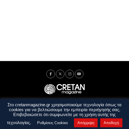
Στο cretanmagazine.gr χρησιμοποιούμε τεχνολογία όπως τα
Ταυτότητα
Πολιτική Απορρήτου
Όροι Χρήσης
cookies για να βελτιώσουμε την εμπειρία περιήγησής σας.
Όροι και Προϋποθέσεις
Επιβεβαιώσετε ότι συμφωνείτε με τη χρήση αυτής της
Copyright © 2014 - 2026 Cretanmagazine. All rights reserved. by
j. bitsakakis
τεχνολογίας.
Ρυθμίσεις Cookies
Απόρριψη
Αποδοχή