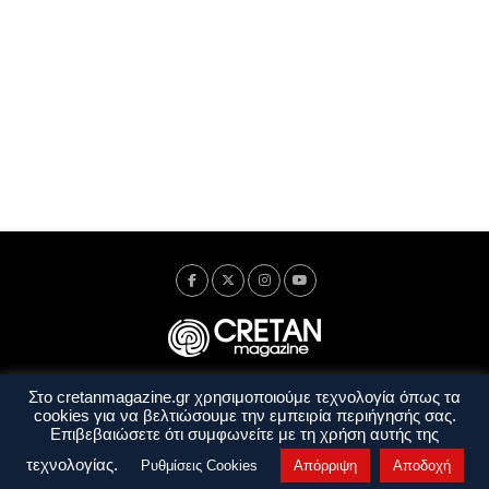
Στο cretanmagazine.gr χρησιμοποιούμε τεχνολογία όπως τα
Ταυτότητα
Πολιτική Απορρήτου
Όροι Χρήσης
cookies για να βελτιώσουμε την εμπειρία περιήγησής σας.
Όροι και Προϋποθέσεις
Επιβεβαιώσετε ότι συμφωνείτε με τη χρήση αυτής της
Copyright © 2014 - 2026 Cretanmagazine. All rights reserved. by
j. bitsakakis
τεχνολογίας.
Ρυθμίσεις Cookies
Απόρριψη
Αποδοχή