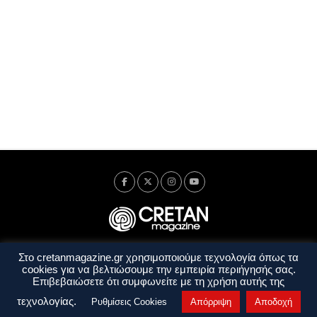
Στο cretanmagazine.gr χρησιμοποιούμε τεχνολογία όπως τα
Ταυτότητα
Πολιτική Απορρήτου
Όροι Χρήσης
cookies για να βελτιώσουμε την εμπειρία περιήγησής σας.
Όροι και Προϋποθέσεις
Επιβεβαιώσετε ότι συμφωνείτε με τη χρήση αυτής της
Copyright © 2014 - 2026 Cretanmagazine. All rights reserved. by
j. bitsakakis
τεχνολογίας.
Ρυθμίσεις Cookies
Απόρριψη
Αποδοχή