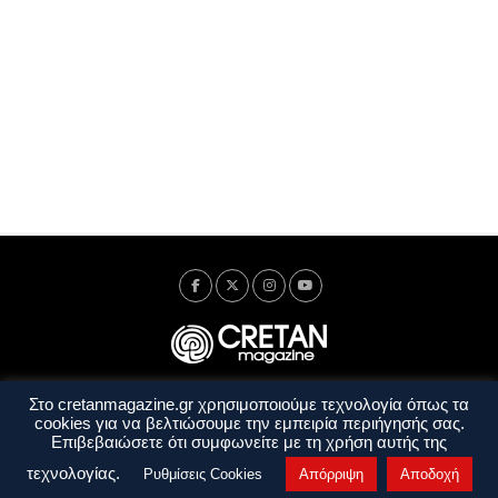
Στο cretanmagazine.gr χρησιμοποιούμε τεχνολογία όπως τα
Ταυτότητα
Πολιτική Απορρήτου
Όροι Χρήσης
cookies για να βελτιώσουμε την εμπειρία περιήγησής σας.
Όροι και Προϋποθέσεις
Επιβεβαιώσετε ότι συμφωνείτε με τη χρήση αυτής της
Copyright © 2014 - 2026 Cretanmagazine. All rights reserved. by
j. bitsakakis
τεχνολογίας.
Ρυθμίσεις Cookies
Απόρριψη
Αποδοχή