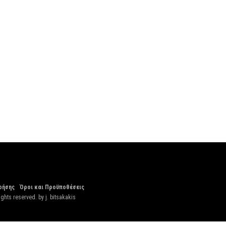
ρήσης
Όροι και Προϋποθέσεις
ights reserved. by
j. bitsakakis