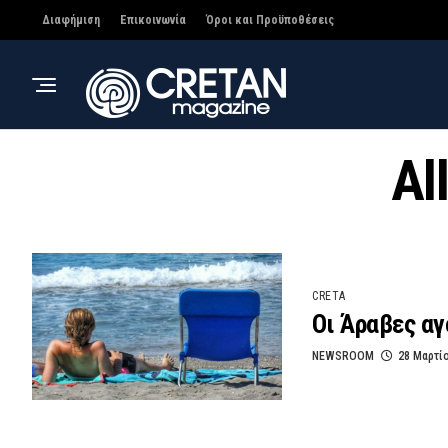
Διαφήμιση
Επικοινωνία
Όροι και Προϋποθέσεις
Al
CRETA
Οι Άραβες αγ
NEWSROOM
28 Μαρτί