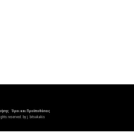
ρήσης
Όροι και Προϋποθέσεις
ights reserved. by
j. bitsakakis