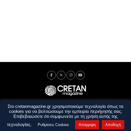
Στο cretanmagazine.gr χρησιμοποιούμε τεχνολογία όπως τα
Ταυτότητα
Πολιτική Απορρήτου
Όροι Χρήσης
cookies για να βελτιώσουμε την εμπειρία περιήγησής σας.
Όροι και Προϋποθέσεις
Επιβεβαιώσετε ότι συμφωνείτε με τη χρήση αυτής της
Copyright © 2014 - 2026 Cretanmagazine. All rights reserved. by
j. bitsakakis
τεχνολογίας.
Ρυθμίσεις Cookies
Απόρριψη
Αποδοχή