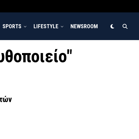
SPORTS
LIFESTYLE
NEWSROOM
ζυθοποιείο"
ετών