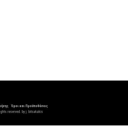
ρήσης
Όροι και Προϋποθέσεις
ights reserved. by
j. bitsakakis