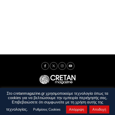
Στο cretanmagazine.gr χρησιμοποιούμε τεχνολογία όπως τα
Ταυτότητα
Πολιτική Απορρήτου
Όροι Χρήσης
cookies για να βελτιώσουμε την εμπειρία περιήγησής σας.
Όροι και Προϋποθέσεις
Επιβεβαιώσετε ότι συμφωνείτε με τη χρήση αυτής της
Copyright © 2014 - 2026 Cretanmagazine. All rights reserved. by
j. bitsakakis
τεχνολογίας.
Ρυθμίσεις Cookies
Απόρριψη
Αποδοχή