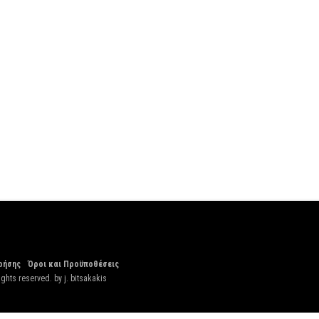
ρήσης
Όροι και Προϋποθέσεις
ights reserved. by
j. bitsakakis