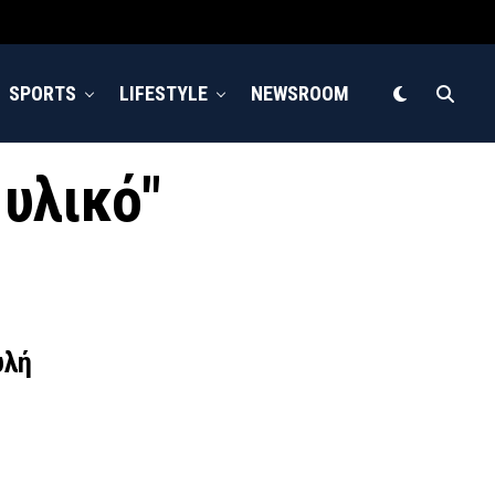
SPORTS
LIFESTYLE
NEWSROOM
 υλικό"
υλή