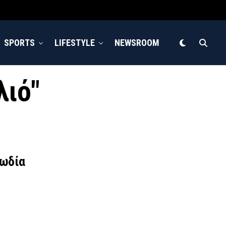
SPORTS
LIFESTYLE
NEWSROOM
λιό"
γωδία