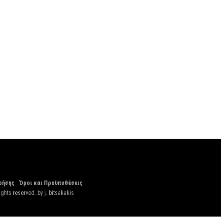
ρήσης
Όροι και Προϋποθέσεις
ights reserved. by
j. bitsakakis