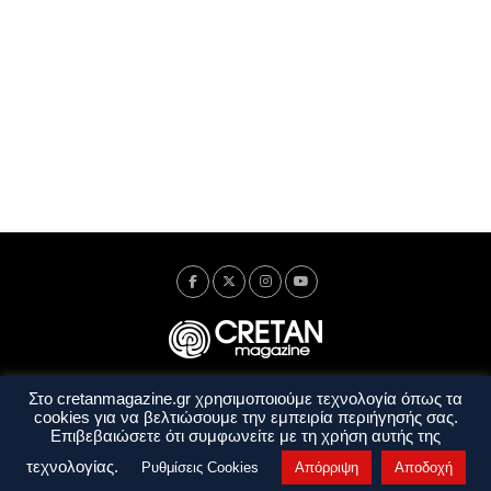
Στο cretanmagazine.gr χρησιμοποιούμε τεχνολογία όπως τα
Ταυτότητα
Πολιτική Απορρήτου
Όροι Χρήσης
cookies για να βελτιώσουμε την εμπειρία περιήγησής σας.
Όροι και Προϋποθέσεις
Επιβεβαιώσετε ότι συμφωνείτε με τη χρήση αυτής της
Copyright © 2014 - 2026 Cretanmagazine. All rights reserved. by
j. bitsakakis
τεχνολογίας.
Ρυθμίσεις Cookies
Απόρριψη
Αποδοχή