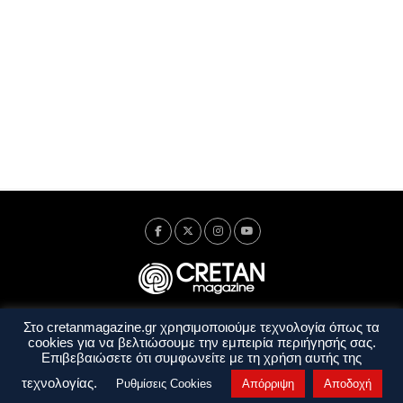
Στο cretanmagazine.gr χρησιμοποιούμε τεχνολογία όπως τα
Ταυτότητα
Πολιτική Απορρήτου
Όροι Χρήσης
cookies για να βελτιώσουμε την εμπειρία περιήγησής σας.
Όροι και Προϋποθέσεις
Επιβεβαιώσετε ότι συμφωνείτε με τη χρήση αυτής της
Copyright © 2014 - 2026 Cretanmagazine. All rights reserved. by
j. bitsakakis
τεχνολογίας.
Ρυθμίσεις Cookies
Απόρριψη
Αποδοχή