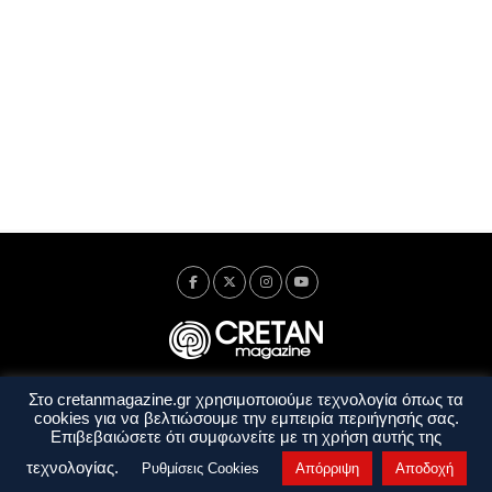
Στο cretanmagazine.gr χρησιμοποιούμε τεχνολογία όπως τα
Ταυτότητα
Πολιτική Απορρήτου
Όροι Χρήσης
cookies για να βελτιώσουμε την εμπειρία περιήγησής σας.
Όροι και Προϋποθέσεις
Επιβεβαιώσετε ότι συμφωνείτε με τη χρήση αυτής της
Copyright © 2014 - 2026 Cretanmagazine. All rights reserved. by
j. bitsakakis
τεχνολογίας.
Ρυθμίσεις Cookies
Απόρριψη
Αποδοχή