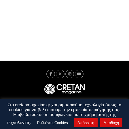
Στο cretanmagazine.gr χρησιμοποιούμε τεχνολογία όπως τα
Ταυτότητα
Πολιτική Απορρήτου
Όροι Χρήσης
cookies για να βελτιώσουμε την εμπειρία περιήγησής σας.
Όροι και Προϋποθέσεις
Επιβεβαιώσετε ότι συμφωνείτε με τη χρήση αυτής της
Copyright © 2014 - 2026 Cretanmagazine. All rights reserved. by
j. bitsakakis
τεχνολογίας.
Ρυθμίσεις Cookies
Απόρριψη
Αποδοχή