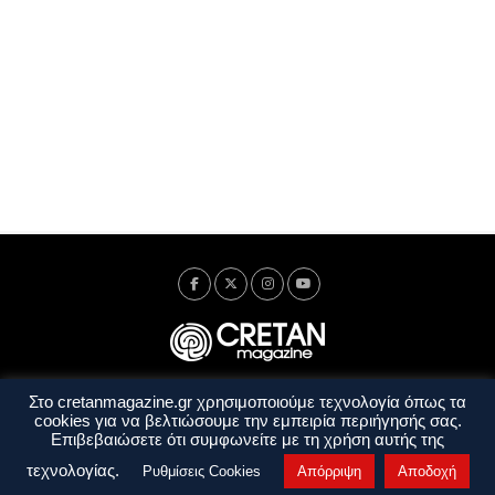
Στο cretanmagazine.gr χρησιμοποιούμε τεχνολογία όπως τα
Ταυτότητα
Πολιτική Απορρήτου
Όροι Χρήσης
cookies για να βελτιώσουμε την εμπειρία περιήγησής σας.
Όροι και Προϋποθέσεις
Επιβεβαιώσετε ότι συμφωνείτε με τη χρήση αυτής της
Copyright © 2014 - 2026 Cretanmagazine. All rights reserved. by
j. bitsakakis
τεχνολογίας.
Ρυθμίσεις Cookies
Απόρριψη
Αποδοχή