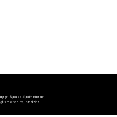
ρήσης
Όροι και Προϋποθέσεις
ights reserved. by
j. bitsakakis