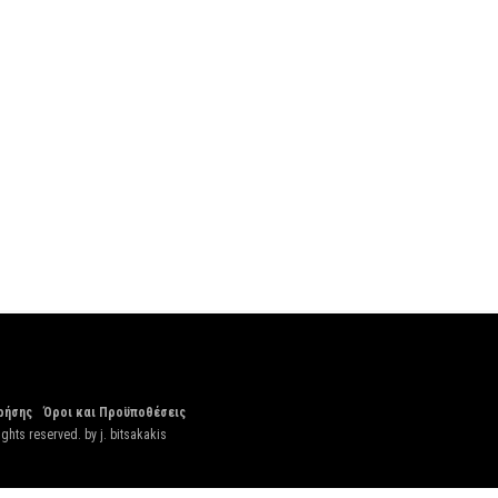
ρήσης
Όροι και Προϋποθέσεις
ights reserved. by
j. bitsakakis