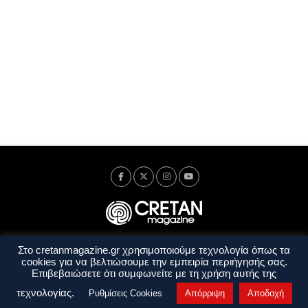
Στο cretanmagazine.gr χρησιμοποιούμε τεχνολογία όπως τα
Ταυτότητα
Πολιτική Απορρήτου
Όροι Χρήσης
cookies για να βελτιώσουμε την εμπειρία περιήγησής σας.
Όροι και Προϋποθέσεις
Επιβεβαιώσετε ότι συμφωνείτε με τη χρήση αυτής της
Copyright © 2014 - 2026 Cretanmagazine. All rights reserved. by
j. bitsakakis
τεχνολογίας.
Ρυθμίσεις Cookies
Απόρριψη
Αποδοχή