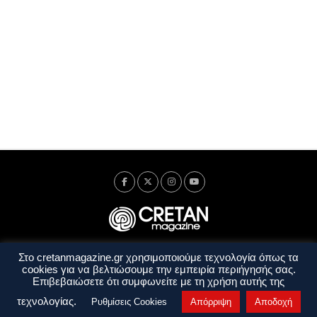
Στο cretanmagazine.gr χρησιμοποιούμε τεχνολογία όπως τα
Ταυτότητα
Πολιτική Απορρήτου
Όροι Χρήσης
cookies για να βελτιώσουμε την εμπειρία περιήγησής σας.
Όροι και Προϋποθέσεις
Επιβεβαιώσετε ότι συμφωνείτε με τη χρήση αυτής της
Copyright © 2014 - 2026 Cretanmagazine. All rights reserved. by
j. bitsakakis
τεχνολογίας.
Ρυθμίσεις Cookies
Απόρριψη
Αποδοχή