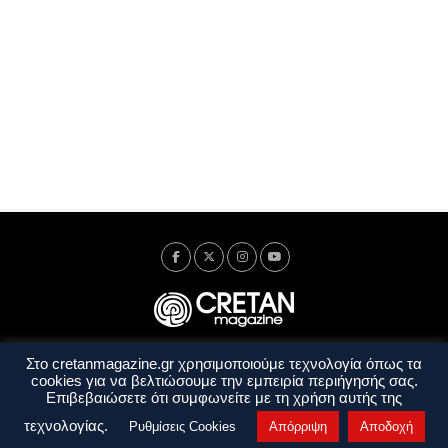
Στο cretanmagazine.gr χρησιμοποιούμε τεχνολογία όπως τα
Ταυτότητα
Πολιτική Απορρήτου
Όροι Χρήσης
cookies για να βελτιώσουμε την εμπειρία περιήγησής σας.
Όροι και Προϋποθέσεις
Επιβεβαιώσετε ότι συμφωνείτε με τη χρήση αυτής της
Copyright © 2014 - 2026 Cretanmagazine. All rights reserved. by
j. bitsakakis
τεχνολογίας.
Ρυθμίσεις Cookies
Απόρριψη
Αποδοχή