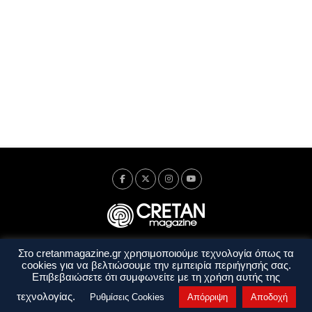
Στο cretanmagazine.gr χρησιμοποιούμε τεχνολογία όπως τα
Ταυτότητα
Πολιτική Απορρήτου
Όροι Χρήσης
cookies για να βελτιώσουμε την εμπειρία περιήγησής σας.
Όροι και Προϋποθέσεις
Επιβεβαιώσετε ότι συμφωνείτε με τη χρήση αυτής της
Copyright © 2014 - 2026 Cretanmagazine. All rights reserved. by
j. bitsakakis
τεχνολογίας.
Ρυθμίσεις Cookies
Απόρριψη
Αποδοχή