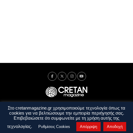
Στο cretanmagazine.gr χρησιμοποιούμε τεχνολογία όπως τα
Ταυτότητα
Πολιτική Απορρήτου
Όροι Χρήσης
cookies για να βελτιώσουμε την εμπειρία περιήγησής σας.
Όροι και Προϋποθέσεις
Επιβεβαιώσετε ότι συμφωνείτε με τη χρήση αυτής της
Copyright © 2014 - 2026 Cretanmagazine. All rights reserved. by
j. bitsakakis
τεχνολογίας.
Ρυθμίσεις Cookies
Απόρριψη
Αποδοχή