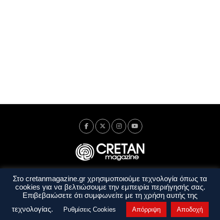
Στο cretanmagazine.gr χρησιμοποιούμε τεχνολογία όπως τα
Ταυτότητα
Πολιτική Απορρήτου
Όροι Χρήσης
cookies για να βελτιώσουμε την εμπειρία περιήγησής σας.
Όροι και Προϋποθέσεις
Επιβεβαιώσετε ότι συμφωνείτε με τη χρήση αυτής της
Copyright © 2014 - 2026 Cretanmagazine. All rights reserved. by
j. bitsakakis
τεχνολογίας.
Ρυθμίσεις Cookies
Απόρριψη
Αποδοχή