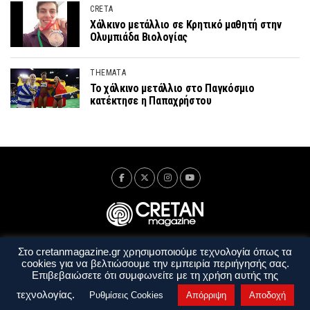
CRETA
Χάλκινο μετάλλιο σε Κρητικό μαθητή στην
Ολυμπιάδα Βιολογίας
THEMATA
Το χάλκινο μετάλλιο στο Παγκόσμιο
κατέκτησε η Παπαχρήστου
Στο cretanmagazine.gr χρησιμοποιούμε τεχνολογία όπως τα
Ταυτότητα
Πολιτική Απορρήτου
Όροι Χρήσης
cookies για να βελτιώσουμε την εμπειρία περιήγησής σας.
Όροι και Προϋποθέσεις
Επιβεβαιώσετε ότι συμφωνείτε με τη χρήση αυτής της
Copyright © 2014 - 2026 Cretanmagazine. All rights reserved. by
j. bitsakakis
τεχνολογίας.
Ρυθμίσεις Cookies
Απόρριψη
Αποδοχή