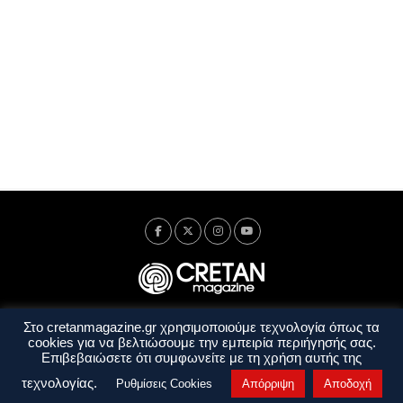
Στο cretanmagazine.gr χρησιμοποιούμε τεχνολογία όπως τα
Ταυτότητα
Πολιτική Απορρήτου
Όροι Χρήσης
cookies για να βελτιώσουμε την εμπειρία περιήγησής σας.
Όροι και Προϋποθέσεις
Επιβεβαιώσετε ότι συμφωνείτε με τη χρήση αυτής της
Copyright © 2014 - 2026 Cretanmagazine. All rights reserved. by
j. bitsakakis
τεχνολογίας.
Ρυθμίσεις Cookies
Απόρριψη
Αποδοχή