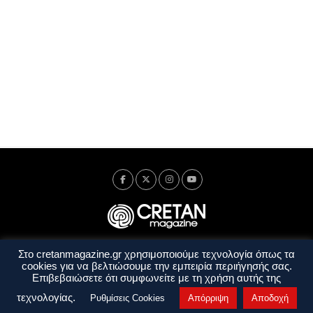
Στο cretanmagazine.gr χρησιμοποιούμε τεχνολογία όπως τα
Ταυτότητα
Πολιτική Απορρήτου
Όροι Χρήσης
cookies για να βελτιώσουμε την εμπειρία περιήγησής σας.
Όροι και Προϋποθέσεις
Επιβεβαιώσετε ότι συμφωνείτε με τη χρήση αυτής της
Copyright © 2014 - 2026 Cretanmagazine. All rights reserved. by
j. bitsakakis
τεχνολογίας.
Ρυθμίσεις Cookies
Απόρριψη
Αποδοχή