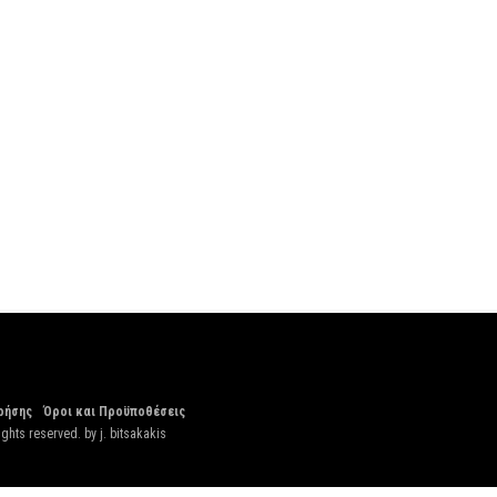
ρήσης
Όροι και Προϋποθέσεις
ights reserved. by
j. bitsakakis