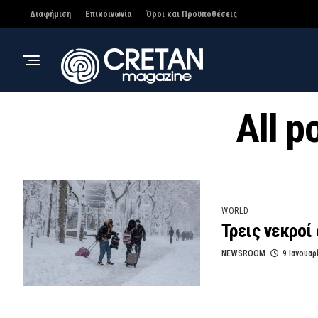
Διαφήμιση
Επικοινωνία
Όροι και Προϋποθέσεις
All p
WORLD
Τρεις νεκροί
NEWSROOM
9 Ιανουαρ