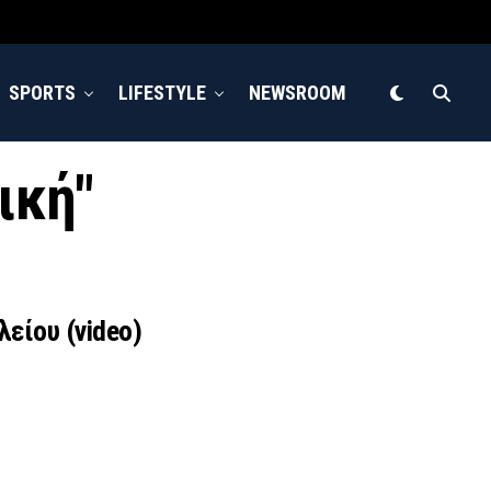
SPORTS
LIFESTYLE
NEWSROOM
ική"
είου (video)