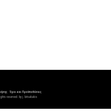
ρήσης
Όροι και Προϋποθέσεις
ights reserved. by
j. bitsakakis