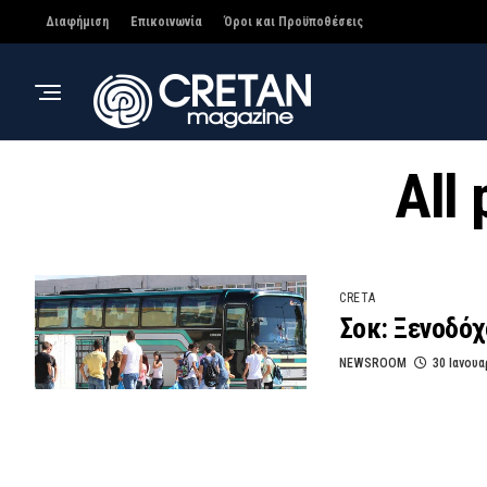
Διαφήμιση
Επικοινωνία
Όροι και Προϋποθέσεις
All
CRETA
Σοκ: Ξενοδόχ
NEWSROOM
30 Ιανουα