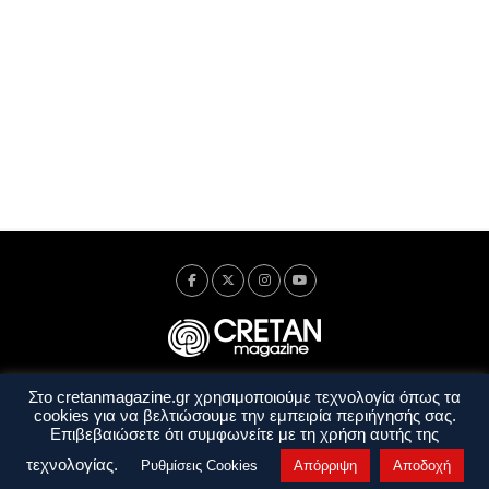
Στο cretanmagazine.gr χρησιμοποιούμε τεχνολογία όπως τα
Ταυτότητα
Πολιτική Απορρήτου
Όροι Χρήσης
cookies για να βελτιώσουμε την εμπειρία περιήγησής σας.
Όροι και Προϋποθέσεις
Επιβεβαιώσετε ότι συμφωνείτε με τη χρήση αυτής της
Copyright © 2014 - 2026 Cretanmagazine. All rights reserved. by
j. bitsakakis
τεχνολογίας.
Ρυθμίσεις Cookies
Απόρριψη
Αποδοχή