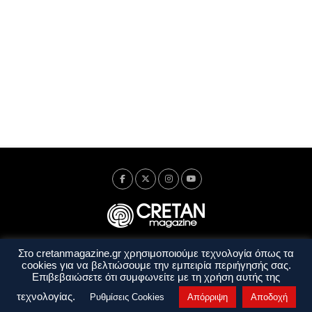
Στο cretanmagazine.gr χρησιμοποιούμε τεχνολογία όπως τα
Ταυτότητα
Πολιτική Απορρήτου
Όροι Χρήσης
cookies για να βελτιώσουμε την εμπειρία περιήγησής σας.
Όροι και Προϋποθέσεις
Επιβεβαιώσετε ότι συμφωνείτε με τη χρήση αυτής της
Copyright © 2014 - 2026 Cretanmagazine. All rights reserved. by
j. bitsakakis
τεχνολογίας.
Ρυθμίσεις Cookies
Απόρριψη
Αποδοχή