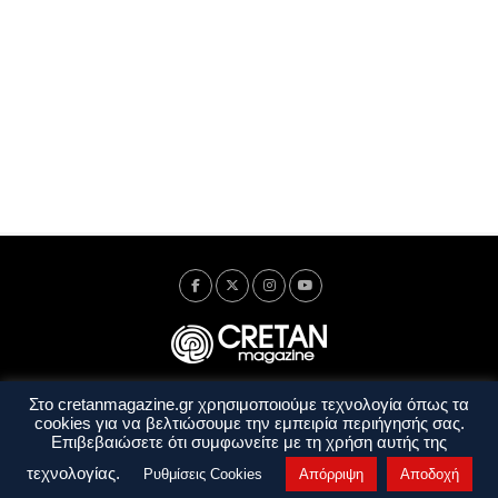
Στο cretanmagazine.gr χρησιμοποιούμε τεχνολογία όπως τα
Ταυτότητα
Πολιτική Απορρήτου
Όροι Χρήσης
cookies για να βελτιώσουμε την εμπειρία περιήγησής σας.
Όροι και Προϋποθέσεις
Επιβεβαιώσετε ότι συμφωνείτε με τη χρήση αυτής της
Copyright © 2014 - 2026 Cretanmagazine. All rights reserved. by
j. bitsakakis
τεχνολογίας.
Ρυθμίσεις Cookies
Απόρριψη
Αποδοχή