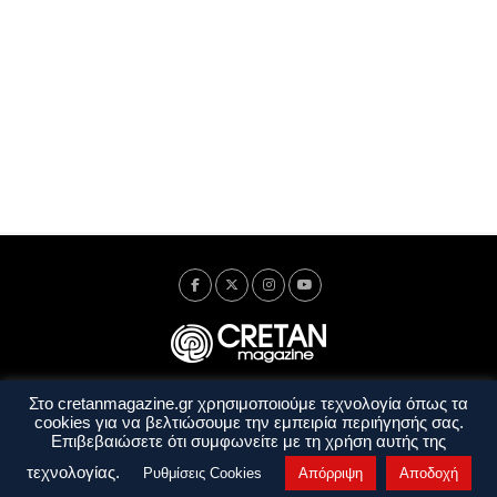
Στο cretanmagazine.gr χρησιμοποιούμε τεχνολογία όπως τα
Ταυτότητα
Πολιτική Απορρήτου
Όροι Χρήσης
cookies για να βελτιώσουμε την εμπειρία περιήγησής σας.
Όροι και Προϋποθέσεις
Επιβεβαιώσετε ότι συμφωνείτε με τη χρήση αυτής της
Copyright © 2014 - 2026 Cretanmagazine. All rights reserved. by
j. bitsakakis
τεχνολογίας.
Ρυθμίσεις Cookies
Απόρριψη
Αποδοχή