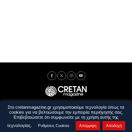
Στο cretanmagazine.gr χρησιμοποιούμε τεχνολογία όπως τα
Ταυτότητα
Πολιτική Απορρήτου
Όροι Χρήσης
cookies για να βελτιώσουμε την εμπειρία περιήγησής σας.
Όροι και Προϋποθέσεις
Επιβεβαιώσετε ότι συμφωνείτε με τη χρήση αυτής της
Copyright © 2014 - 2026 Cretanmagazine. All rights reserved. by
j. bitsakakis
τεχνολογίας.
Ρυθμίσεις Cookies
Απόρριψη
Αποδοχή