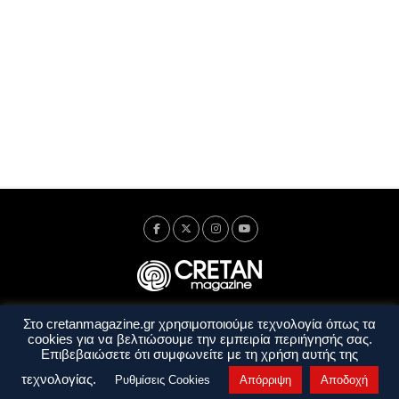
Στο cretanmagazine.gr χρησιμοποιούμε τεχνολογία όπως τα
Ταυτότητα
Πολιτική Απορρήτου
Όροι Χρήσης
cookies για να βελτιώσουμε την εμπειρία περιήγησής σας.
Όροι και Προϋποθέσεις
Επιβεβαιώσετε ότι συμφωνείτε με τη χρήση αυτής της
Copyright © 2014 - 2026 Cretanmagazine. All rights reserved. by
j. bitsakakis
τεχνολογίας.
Ρυθμίσεις Cookies
Απόρριψη
Αποδοχή