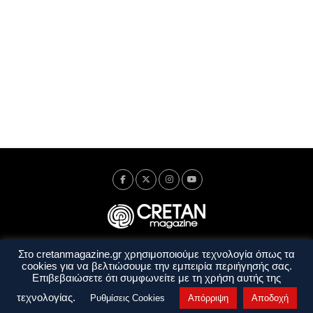
Στο cretanmagazine.gr χρησιμοποιούμε τεχνολογία όπως τα
Ταυτότητα
Πολιτική Απορρήτου
Όροι Χρήσης
cookies για να βελτιώσουμε την εμπειρία περιήγησής σας.
Όροι και Προϋποθέσεις
Επιβεβαιώσετε ότι συμφωνείτε με τη χρήση αυτής της
Copyright © 2014 - 2026 Cretanmagazine. All rights reserved. by
j. bitsakakis
τεχνολογίας.
Ρυθμίσεις Cookies
Απόρριψη
Αποδοχή