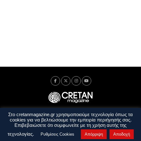
Στο cretanmagazine.gr χρησιμοποιούμε τεχνολογία όπως τα
Ταυτότητα
Πολιτική Απορρήτου
Όροι Χρήσης
cookies για να βελτιώσουμε την εμπειρία περιήγησής σας.
Όροι και Προϋποθέσεις
Επιβεβαιώσετε ότι συμφωνείτε με τη χρήση αυτής της
Copyright © 2014 - 2026 Cretanmagazine. All rights reserved. by
j. bitsakakis
τεχνολογίας.
Ρυθμίσεις Cookies
Απόρριψη
Αποδοχή