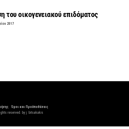
ση του οικογενειακού επιδόματος
ρίου 2017
ρήσης
Όροι και Προϋποθέσεις
ights reserved. by
j. bitsakakis