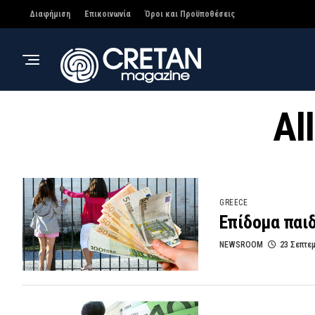
Διαφήμιση
Επικοινωνία
Όροι και Προϋποθέσεις
Al
GREECE
Επίδομα παιδ
NEWSROOM
23 Σεπτε