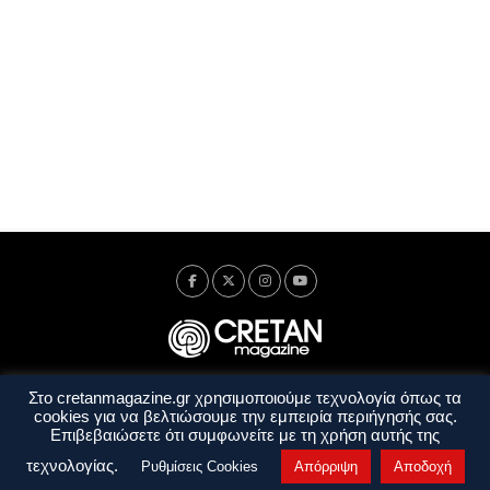
Στο cretanmagazine.gr χρησιμοποιούμε τεχνολογία όπως τα
Ταυτότητα
Πολιτική Απορρήτου
Όροι Χρήσης
cookies για να βελτιώσουμε την εμπειρία περιήγησής σας.
Όροι και Προϋποθέσεις
Επιβεβαιώσετε ότι συμφωνείτε με τη χρήση αυτής της
Copyright © 2014 - 2026 Cretanmagazine. All rights reserved. by
j. bitsakakis
τεχνολογίας.
Ρυθμίσεις Cookies
Απόρριψη
Αποδοχή