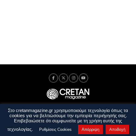
Στο cretanmagazine.gr χρησιμοποιούμε τεχνολογία όπως τα
Ταυτότητα
Πολιτική Απορρήτου
Όροι Χρήσης
cookies για να βελτιώσουμε την εμπειρία περιήγησής σας.
Όροι και Προϋποθέσεις
Επιβεβαιώσετε ότι συμφωνείτε με τη χρήση αυτής της
Copyright © 2014 - 2026 Cretanmagazine. All rights reserved. by
j. bitsakakis
τεχνολογίας.
Ρυθμίσεις Cookies
Απόρριψη
Αποδοχή