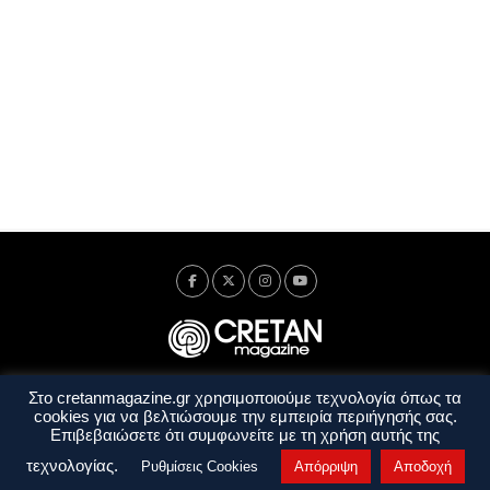
Στο cretanmagazine.gr χρησιμοποιούμε τεχνολογία όπως τα
Ταυτότητα
Πολιτική Απορρήτου
Όροι Χρήσης
cookies για να βελτιώσουμε την εμπειρία περιήγησής σας.
Όροι και Προϋποθέσεις
Επιβεβαιώσετε ότι συμφωνείτε με τη χρήση αυτής της
Copyright © 2014 - 2026 Cretanmagazine. All rights reserved. by
j. bitsakakis
τεχνολογίας.
Ρυθμίσεις Cookies
Απόρριψη
Αποδοχή